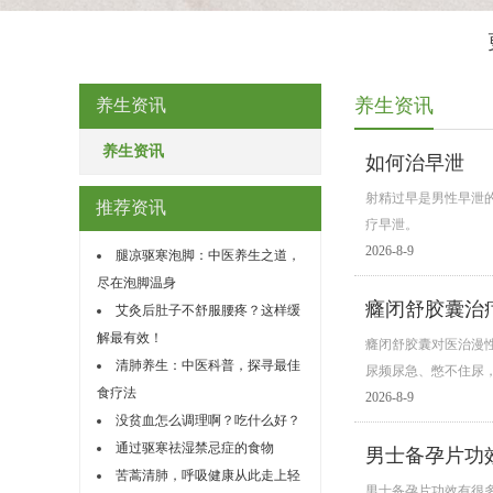
养生资讯
养生资讯
养生资讯
如何治早泄
射精过早是男性早泄
推荐资讯
疗早泄。
2026-8-9
腿凉驱寒泡脚：中医养生之道，
尽在泡脚温身
癃闭舒胶囊治
艾灸后肚子不舒服腰疼？这样缓
解最有效！
癃闭舒胶囊对医治漫
清肺养生：中医科普，探寻最佳
尿频尿急、憋不住尿
食疗法
2026-8-9
没贫血怎么调理啊？吃什么好？
通过驱寒祛湿禁忌症的食物
男士备孕片功
苦蒿清肺，呼吸健康从此走上轻
男士备孕片功效有很