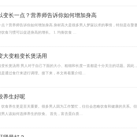
以变长一点？营养师告诉你如何增加身高
一点？营养师告诉你如何增加身高 身材高大是很多男人梦寐以求的事情，特别是在娶
饮食习惯可以促进身高的增长。 1. 均衡饮食 …
变大变粗变长煲汤用
粗变长煲汤用 男人对于自己下面的大小、粗细和长度一直都是十分关注的话题。因此
就是通过食疗来进行调理。接下来，本文将着重介绍…
较养生好呢
，饮食养生更是至关重要。很多男人因为工作繁忙，往往会忽略饮食和健康的关系。但
绍男人该如何选择养生的饮食。 首先，富含蛋白质…