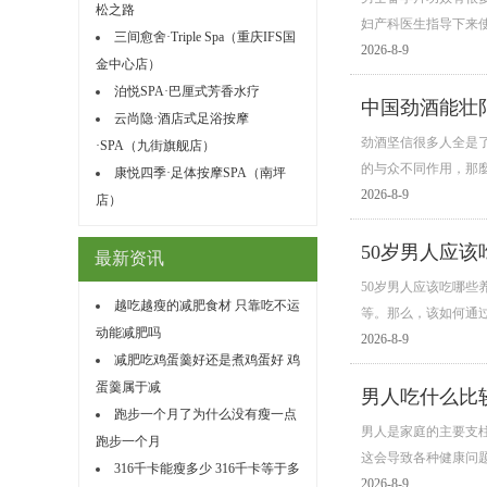
松之路
妇产科医生指导下来
三间愈舍·Triple Spa（重庆IFS国
2026-8-9
金中心店）
泊悦SPA·巴厘式芳香水疗
中国劲酒能壮
云尚隐·酒店式足浴按摩
劲酒坚信很多人全是
·SPA（九街旗舰店）
的与众不同作用，那
康悦四季·足体按摩SPA（南坪
2026-8-9
店）
50岁男人应
最新资讯
50岁男人应该吃哪些
越吃越瘦的减肥食材 只靠吃不运
等。那么，该如何通
动能减肥吗
2026-8-9
减肥吃鸡蛋羹好还是煮鸡蛋好 鸡
蛋羹属于减
男人吃什么比
跑步一个月了为什么没有瘦一点
男人是家庭的主要支
跑步一个月
这会导致各种健康问
316千卡能瘦多少 316千卡等于多
2026-8-9