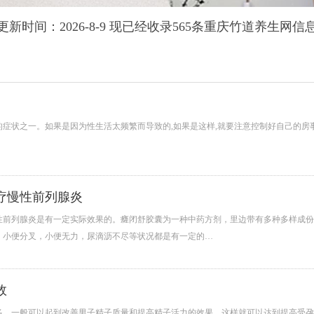
更新时间：2026-8-9 现已经收录565条重庆竹道养生网信
的症状之一。如果是因为性生活太频繁而导致的,如果是这样,就要注意控制好自己的
疗慢性前列腺炎
性前列腺炎是有一定实际效果的。癃闭舒胶囊为一种中药方剂，里边带有多种多样成份
，小便分叉，小便无力，尿滴沥不尽等状况都是有一定的…
效
多，一般可以起到改善男子精子质量和提高精子活力的效果，这样就可以达到提高受孕