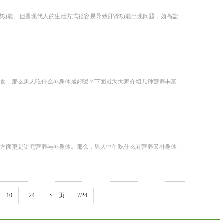
理功能。但是现代人的生活方式很容易导致肝肾功能出现问题，如高盐
食，那么男人吃什么补身体最好呢？下面就为大家介绍几种营养丰富
方面更是讲究营养与补身体。那么，男人中午吃什么有营养又补身体
10
...24
下一页
7/24