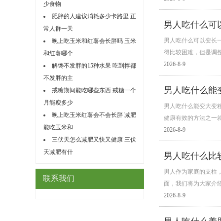
少食物
肥胖的人建议消耗多少卡路里 正
男人吃什么可
常人群一天
男人吃什么可以变长
晚上吃玉米和红薯会长胖吗 玉米
得比较困难，但是调整
和红薯哪个
2026-8-9
解馋不发胖的15种水果 吃到撑都
不发胖的主
男人吃什么能
戒糖期间能吃哪些东西 戒糖一个
月能瘦多少
男人吃什么能变大变
晚上吃玉米红薯会不会长胖 减肥
健康有效的方法之一
能吃玉米和
2026-8-9
三伏天怎么减肥又快又健康 三伏
天减肥有什
男人吃什么比
男人作为家庭的支柱
联系我们
面，我们将为大家介
2026-8-9