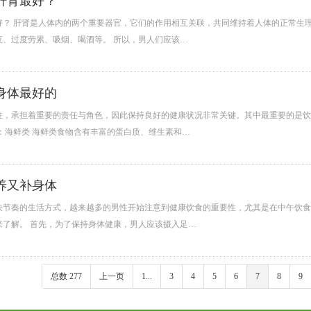
肝肾最好？
好？ 肝肾是人体内的两个重要器官，它们的作用相互关联，共同维持着人体的正常生
夜、过度劳累、吸烟、喝酒等。 所以，男人们应该…
身体最好的
柱，承担着重要的责任与角色，因此保持良好的健康状况非常关键。其中最重要的是饮
：海鲜类 海鲜类食物含有丰富的蛋白质、维生素和…
养又补身体
快节奏的生活方式，越来越多的男性开始注意到健康饮食的重要性，尤其是在中午饮食
来了解。 首先，为了保持身体健康，男人应该摄入足…
总数 277
上一页
1...
3
4
5
6
7
8
9