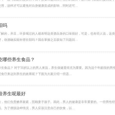
使用，这样才可以避免对自身健康造成的影响，同时还可…
阳吗
了解的，并且，许多喝过的人都表明这类酒自身的口味很好，可是，也有些人说，这类
麼，劲酒确实能补肾壮阳吗？我在掌握之后获知了问题回…
该吃哪些养生食品？
养生食品？ 对于50岁以上的男人来说，养生保健显得尤为重要。因为这个年龄段的
过食疗来达到养生的效果呢？下面为大家介绍一些适…
较养生呢最好
柱，他们负责赡养家庭，照顾妻子孩子。因此，男人的健康是非常重要的。一些男性经
题。为了摆脱这种情况，男人应该注意自己的饮食，以…