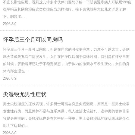
不宜长期性应用。说到这儿许多小伙伴们要想了解一下阴襄湿疹病人可以用999皮
炎平吗及其阴襄湿疹这类病症应当怎样治疗。接下去我就带大伙儿来详尽了解一
下。阴襄湿…
2026-8-9
怀孕后三个月可以同房吗
怀孕后三个月一般可以同房，但是在同房的时候要注意，力度不可以太大，否则
就会造成先兆流产情况发生。女性在怀孕以后属于特殊时期，特别是在怀孕早期
的时候，胚胎着床还处于不稳定状态，由于体内的激素水平发生变化，女性的身
体内部生理也…
2026-8-9
尖湿锐尤男性症状
男士尖锐湿疣的症状表现，许多男士可能会身患尖锐湿疣，原因是一些男士经常
发生性行为，而且并并不是与直系亲属，私人生活比较错乱，这种类的群体非常
容易身患性病，尖锐湿疣也是在其中的一种更。男士尖锐湿疣的症状表现是什么
呢？下边我们…
2026-8-9