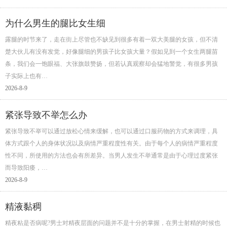
为什么男生的腿比女生细
露腿的时节来了，走在街上尽管也不缺见到很多有着一双大美腿的女孩，但不清
楚大伙儿有没有发觉，好像腿细的男孩子比女孩大量？假如见到一个女生两腿苗
条，我们会一饱眼福、大张旗鼓赞扬，但若认真观察却会猛地警觉，有很多男孩
子实际上也有…
2026-8-9
紧张导致不举怎么办
紧张导致不举可以通过放松心情来缓解，也可以通过口服药物的方式来调理，具
体方式跟个人的身体状况以及病情严重程度性有关。由于每个人的病情严重程度
性不同，所使用的方法也会有所差异。当男人发生不举通常是由于心理过度紧张
而导致阳痿，…
2026-8-9
精液黏稠
精夜粘是否病呢?男士对精夜层面的问题并不是十分的掌握，在男士射精的时候也