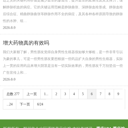
迈之灵的关键药用价值是减少血管的渗透性，提升血管的延展性及其支撑力，缓
解静脉积血的病症。它的关键运用范畴是静脉曲张、深静脉血栓形成、静脉血栓
后综合征、精曲静脉曲张等静脉作用不全的病症，及其各种各样原因导致的静脉
性的水肿、组…
2026-8-9
增大药物真的有效吗
我们大家都了解，男性朋友觉得自身男性生殖器假如够大够粗，是一件非常引以
为豪的事儿，可是一些男性朋友要想根据一些药品扩大自身的男性生殖器，实际
上一贯的应用药品来增大阴茎是沒有一切实际效果的，男性朋友千万别坚信一些
广告宣传上和…
2026-8-9
总数 277
上一页
1...
2
3
4
5
6
7
8
9
...24
下一页
6/24