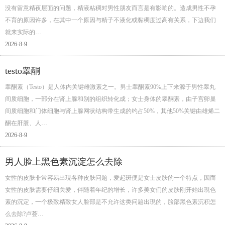
没有留意精夜层面的问题，精液粘稠对男性朋友而言是有影响的。造成男性不孕
不育的原因许多，在其中一个原因与精子不液化或黏稠度过高有关系，下边我们
就来实际的…
2026-8-9
testo睾酮
睾酮素（Testo）是人体内关键雌激素之一。男士睾酮素90%上下来源于男性睾丸
间质细胞，一部分在肾上腺和别的组织转化成；女士身体的睾酮素，由子宫卵巢
间质细胞和门体细胞与肾上腺网状结构带生成的约占50%，其他50%关键由雄烯二
酮在肝脏、人…
2026-8-9
男人脸上黑色素沉淀怎么去除
女性的皮肤非常容易出現各种皮肤问题，爱起斑便是女士皮肤的一个特点，因而
女性的皮肤需要仔细关爱，伴随着年纪的增长，许多美女们的皮肤刚开始出現色
素的沉定，一个极致精致女人脸部是不允许这类问题出現的，脸部黑色素沉积怎
么去除?卢荟…