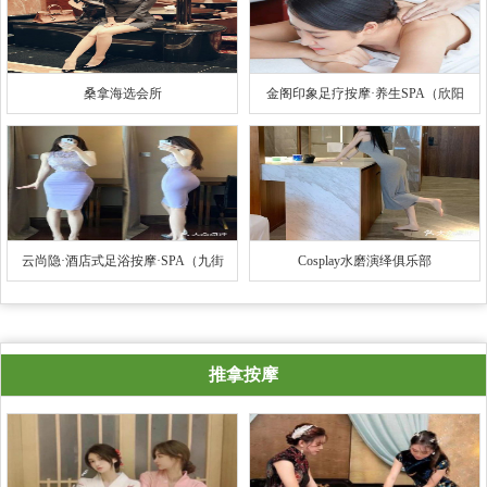
桑拿海选会所
金阁印象足疗按摩·养生SPA（欣阳
广场店）
云尚隐·酒店式足浴按摩·SPA（九街
Cosplay水磨演绎俱乐部
旗舰店）
推拿按摩