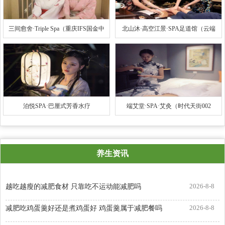
三间愈舍·Triple Spa（重庆IFS国金中
北山沐·高空江景·SPA足道馆（云端
心店）
之眼店）
泊悦SPA·巴厘式芳香水疗
端艾堂·SPA·艾灸（时代天街002
店）
养生资讯
2026-8-8
越吃越瘦的减肥食材 只靠吃不运动能减肥吗
2026-8-8
减肥吃鸡蛋羹好还是煮鸡蛋好 鸡蛋羹属于减肥餐吗