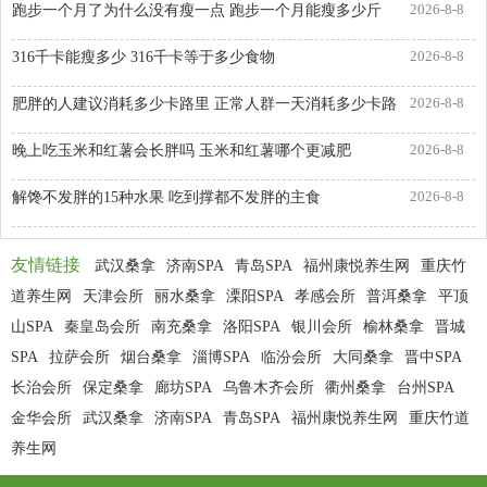
2026-8-8
跑步一个月了为什么没有瘦一点 跑步一个月能瘦多少斤
2026-8-8
316千卡能瘦多少 316千卡等于多少食物
2026-8-8
肥胖的人建议消耗多少卡路里 正常人群一天消耗多少卡路
2026-8-8
晚上吃玉米和红薯会长胖吗 玉米和红薯哪个更减肥
2026-8-8
解馋不发胖的15种水果 吃到撑都不发胖的主食
友情链接
武汉桑拿
济南SPA
青岛SPA
福州康悦养生网
重庆竹
道养生网
天津会所
丽水桑拿
溧阳SPA
孝感会所
普洱桑拿
平顶
山SPA
秦皇岛会所
南充桑拿
洛阳SPA
银川会所
榆林桑拿
晋城
SPA
拉萨会所
烟台桑拿
淄博SPA
临汾会所
大同桑拿
晋中SPA
长治会所
保定桑拿
廊坊SPA
乌鲁木齐会所
衢州桑拿
台州SPA
金华会所
武汉桑拿
济南SPA
青岛SPA
福州康悦养生网
重庆竹道
养生网