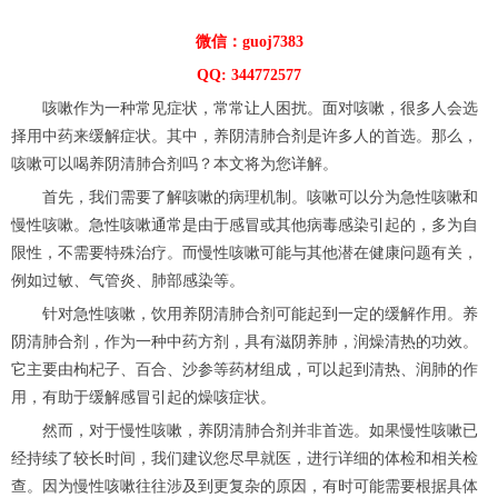
微信：guoj7383
QQ: 344772577
咳嗽作为一种常见症状，常常让人困扰。面对咳嗽，很多人会选
择用中药来缓解症状。其中，养阴清肺合剂是许多人的首选。那么，
咳嗽可以喝养阴清肺合剂吗？本文将为您详解。
首先，我们需要了解咳嗽的病理机制。咳嗽可以分为急性咳嗽和
慢性咳嗽。急性咳嗽通常是由于感冒或其他病毒感染引起的，多为自
限性，不需要特殊治疗。而慢性咳嗽可能与其他潜在健康问题有关，
例如过敏、气管炎、肺部感染等。
针对急性咳嗽，饮用养阴清肺合剂可能起到一定的缓解作用。养
阴清肺合剂，作为一种中药方剂，具有滋阴养肺，润燥清热的功效。
它主要由枸杞子、百合、沙参等药材组成，可以起到清热、润肺的作
用，有助于缓解感冒引起的燥咳症状。
然而，对于慢性咳嗽，养阴清肺合剂并非首选。如果慢性咳嗽已
经持续了较长时间，我们建议您尽早就医，进行详细的体检和相关检
查。因为慢性咳嗽往往涉及到更复杂的原因，有时可能需要根据具体