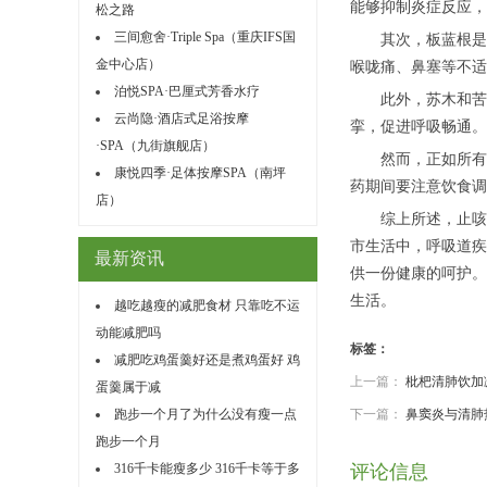
能够抑制炎症反应，
松之路
三间愈舍·Triple Spa（重庆IFS国
其次，板蓝根是一
金中心店）
喉咙痛、鼻塞等不适
泊悦SPA·巴厘式芳香水疗
此外，苏木和苦杏
云尚隐·酒店式足浴按摩
挛，促进呼吸畅通。
·SPA（九街旗舰店）
然而，正如所有的
康悦四季·足体按摩SPA（南坪
药期间要注意饮食调
店）
综上所述，止咳清
市生活中，呼吸道疾
最新资讯
供一份健康的呵护。
生活。
越吃越瘦的减肥食材 只靠吃不运
动能减肥吗
标签：
减肥吃鸡蛋羹好还是煮鸡蛋好 鸡
上一篇：
枇杷清肺饮加
蛋羹属于减
跑步一个月了为什么没有瘦一点
下一篇：
鼻窦炎与清肺
跑步一个月
316千卡能瘦多少 316千卡等于多
评论信息