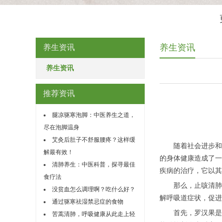
养生资讯
养生资讯
养生资讯
推荐资讯
腿凉驱寒泡脚：中医养生之道，
尽在泡脚温身
艾灸后肚子不舒服腰疼？这样缓
随着社会进步和生
解最有效！
的身体健康造成了一
清肺养生：中医科普，探寻最佳
疾病的治疗，它以其
食疗法
那么，止咳清肺口
没贫血怎么调理啊？吃什么好？
解呼吸道症状，促进
通过驱寒祛湿禁忌症的食物
首先，罗汉果是一
苦蒿清肺，呼吸健康从此走上轻