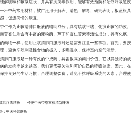
缓解咳嗽和咳痰症状，并具有抗病毒作用，能够有效预防和治疗呼吸道疾
种中药常用材料，被广泛用于解表、清热、解毒。研究表明，板蓝根具
感，促进病情的康复。
仁作为止咳清肺口服液的辅助成分，具有镇咳平喘、化痰止咳的功效。
而苦杏仁则含有丰富的淀粉酶、芦丁和杏仁苦素等活性成分，具有化痰、
药物一样，使用止咳清肺口服液时还是需要注意一些事项。首先，要按
理，避免辛辣刺激性食物的摄入，多喝温水，保持室内空气清新。
肺口服液是一种有效的中成药，具备很高的药用价值。它以其独特的成
病的发病率越来越高，我们更需要关注和呵护自己的呼吸健康。因此，在
保持良好的生活习惯，合理调整饮食，避免干扰呼吸系统的因素，合理使
减治疗酒糟鼻——传统中医带您重获清新呼吸
热：中医科普解析