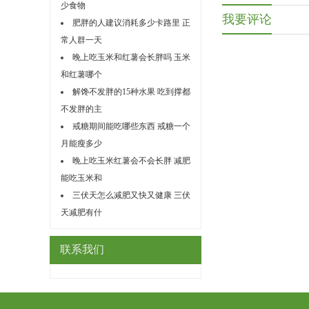
少食物
我要评论
肥胖的人建议消耗多少卡路里 正
常人群一天
晚上吃玉米和红薯会长胖吗 玉米
和红薯哪个
解馋不发胖的15种水果 吃到撑都
不发胖的主
戒糖期间能吃哪些东西 戒糖一个
月能瘦多少
晚上吃玉米红薯会不会长胖 减肥
能吃玉米和
三伏天怎么减肥又快又健康 三伏
天减肥有什
联系我们