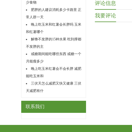
少食物
评论信息
肥胖的人建议消耗多少卡路里 正
我要评论
常人群一天
晚上吃玉米和红薯会长胖吗 玉米
和红薯哪个
解馋不发胖的15种水果 吃到撑都
不发胖的主
戒糖期间能吃哪些东西 戒糖一个
月能瘦多少
晚上吃玉米红薯会不会长胖 减肥
能吃玉米和
三伏天怎么减肥又快又健康 三伏
天减肥有什
联系我们