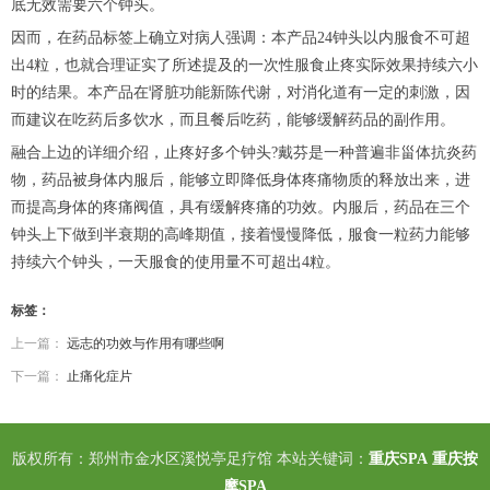
底无效需要六个钟头。
因而，在药品标签上确立对病人强调：本产品24钟头以内服食不可超
出4粒，也就合理证实了所述提及的一次性服食止疼实际效果持续六小
时的结果。本产品在肾脏功能新陈代谢，对消化道有一定的刺激，因
而建议在吃药后多饮水，而且餐后吃药，能够缓解药品的副作用。
融合上边的详细介绍，止疼好多个钟头?戴芬是一种普遍非甾体抗炎药
物，药品被身体内服后，能够立即降低身体疼痛物质的释放出来，进
而提高身体的疼痛阀值，具有缓解疼痛的功效。内服后，药品在三个
钟头上下做到半衰期的高峰期值，接着慢慢降低，服食一粒药力能够
持续六个钟头，一天服食的使用量不可超出4粒。
标签：
上一篇：
远志的功效与作用有哪些啊
下一篇：
止痛化症片
版权所有：郑州市金水区溪悦亭足疗馆 本站关键词：
重庆SPA
重庆按
摩SPA