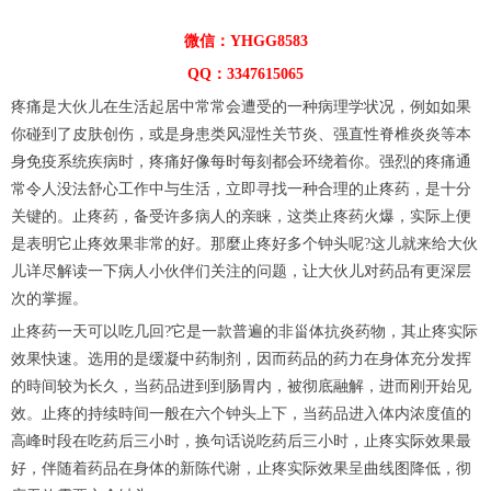
微信：YHGG8583
QQ：3347615065
疼痛是大伙儿在生活起居中常常会遭受的一种病理学状况，例如如果
你碰到了皮肤创伤，或是身患类风湿性关节炎、强直性脊椎炎炎等本
身免疫系统疾病时，疼痛好像每时每刻都会环绕着你。强烈的疼痛通
常令人没法舒心工作中与生活，立即寻找一种合理的止疼药，是十分
关键的。止疼药，备受许多病人的亲睐，这类止疼药火爆，实际上便
是表明它止疼效果非常的好。那麼止疼好多个钟头呢?这儿就来给大伙
儿详尽解读一下病人小伙伴们关注的问题，让大伙儿对药品有更深层
次的掌握。
止疼药一天可以吃几回?它是一款普遍的非甾体抗炎药物，其止疼实际
效果快速。选用的是缓凝中药制剂，因而药品的药力在身体充分发挥
的時间较为长久，当药品进到到肠胃内，被彻底融解，进而刚开始见
效。止疼的持续時间一般在六个钟头上下，当药品进入体内浓度值的
高峰时段在吃药后三小时，换句话说吃药后三小时，止疼实际效果最
好，伴随着药品在身体的新陈代谢，止疼实际效果呈曲线图降低，彻